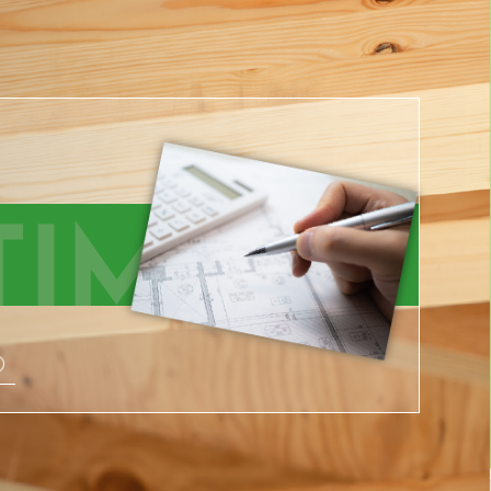
TIMATE
り