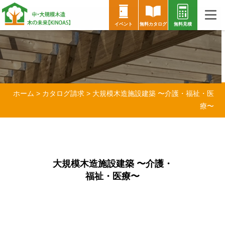
イベント
無料カタログ
無料見積
ホーム
>
カタログ請求
>
大規模木造施設建築 〜介護・福祉・医
療〜
大規模木造施設建築 〜介護・
福祉・医療〜